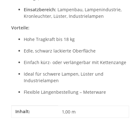
Einsatzbereich:
Lampenbau, Lampenindustrie,
Kronleuchter, Lüster, Industrielampen
Vorteile:
Hohe Tragkraft bis 18 kg
Edle, schwarz lackierte Oberfläche
Einfach kürz- oder verlängerbar mit Kettenzange
Ideal für schwere Lampen, Lüster und
Industrielampen
Flexible Längenbestellung – Meterware
Produkteigenschaft
Wert
Inhalt:
1,00 m