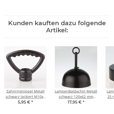
Kunden kauften dazu folgende
Artikel:
Zahnringnippel Metall
LampenBaldachin Metall
Lam
schwarz lackiert M10x1
schwarz 120x62 mm
25 
Innengewinde –
große Kugelform mit
mit 
5,95 €
*
17,95 €
*
dreieckig, starre
Pendelrohr und
für
Ausführung
Leuchtenaufhänger