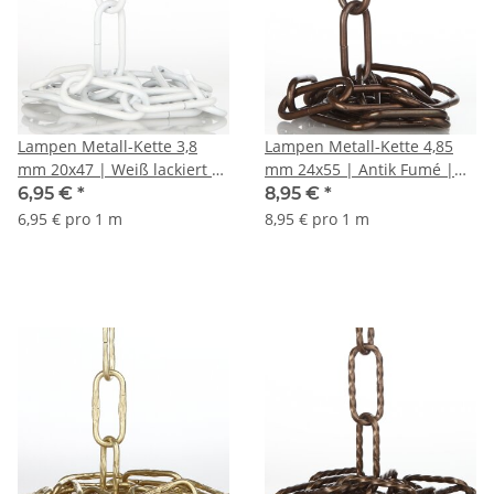
Lampen Metall-Kette 3,8
Lampen Metall-Kette 4,85
mm 20x47 | Weiß lackiert |
mm 24x55 | Antik Fumé |
Zum Aufhängen schwerer
Zum Aufhängen schwerer
6,95 €
*
8,95 €
*
Lampen & Kronleuchter |
Lampen & Kronleuchter |
6,95 € pro 1 m
8,95 € pro 1 m
Belastbar bis 18 kg -
Belastbar bis 25 kg -
Meterware
Meterware