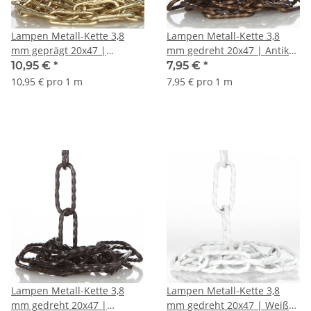
Lampen Metall-Kette 3,8
Lampen Metall-Kette 3,8
mm geprägt 20x47 |
mm gedreht 20x47 | Antik
Vermessingt | Zum
Fumé | Zum Aufhängen
10,95 €
*
7,95 €
*
Aufhängen schwerer
schwerer Lampen &
10,95 € pro 1 m
7,95 € pro 1 m
Lampen & Kronleuchter |
Kronleuchter | Belastbar bis
Belastbar bis 18 kg -
18 kg - Meterware
Meterware
Lampen Metall-Kette 3,8
Lampen Metall-Kette 3,8
mm gedreht 20x47 |
mm gedreht 20x47 | Weiß