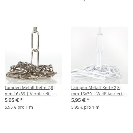
Kronleuchter | Belastbar bis
Kronleuchter | Belastbar bis
18 kg - Meterware
12 kg - Meterware
Lampen Metall-Kette 2,8
Lampen Metall-Kette 2,8
mm 16x39 | Vernickelt |
mm 16x39 | Weiß lackiert |
Zum Aufhängen schwerer
Zum Aufhängen schwerer
5,95 €
*
5,95 €
*
Lampen & Kronleuchter |
Lampen & Kronleuchter |
5,95 € pro 1 m
5,95 € pro 1 m
Belastbar bis 12 kg -
Belastbar bis 12 kg -
Meterware
Meterware