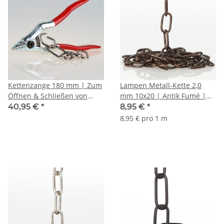
Kettenzange 180 mm | Zum
Lampen Metall-Kette 2,0
Öffnen & Schließen von
mm 10x20 | Antik Fumé |
Lampenketten |
Zum Aufhängen schwerer
40,95 €
*
8,95 €
*
Tauchplastik-Griff
Lampen & Kronleuchter |
8,95 € pro 1 m
Belastbar bis 10 kg -
Meterware