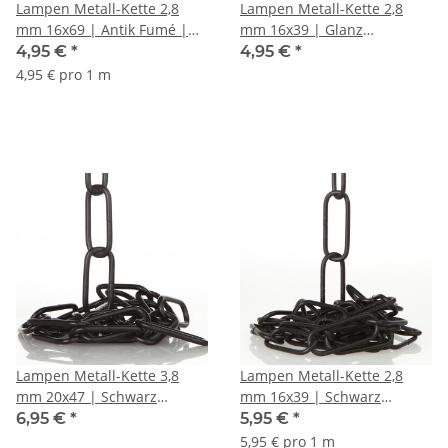
Lampen Metall-Kette 2,8
Lampen Metall-Kette 2,8
mm 16x69 | Antik Fumé |
mm 16x39 | Glanz
Zum Aufhängen schwerer
vermessingt | Zum
4,95 €
*
4,95 €
*
Lampen & Kronleuchter |
Aufhängen schwerer
4,95 € pro 1 m
Belastbar bis 12 kg -
Lampen & Kronleuchter |
Meterware
Belastbar bis 12 kg -
Meterware
Lampen Metall-Kette 3,8
Lampen Metall-Kette 2,8
mm 20x47 | Schwarz
mm 16x39 | Schwarz
lackiert | Zum Aufhängen
lackiert | Zum Aufhängen
6,95 €
*
5,95 €
*
schwerer Lampen &
schwerer Lampen &
5,95 € pro 1 m