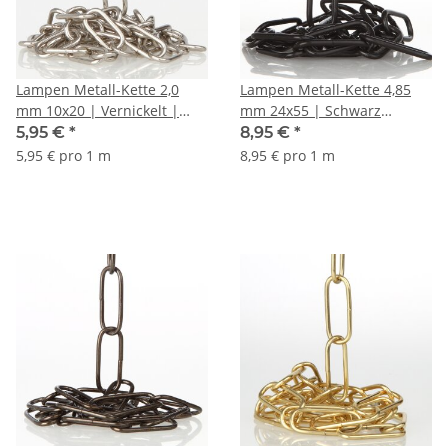
Lampen Metall-Kette 2,0
Lampen Metall-Kette 4,85
mm 10x20 | Vernickelt |
mm 24x55 | Schwarz
Zum Aufhängen schwerer
lackiert | Zum Aufhängen
5,95 €
*
8,95 €
*
Lampen & Kronleuchter |
schwerer Lampen &
5,95 € pro 1 m
8,95 € pro 1 m
Belastbar bis 10 kg -
Kronleuchter | Belastbar bis
Meterware
25 kg - Meterware