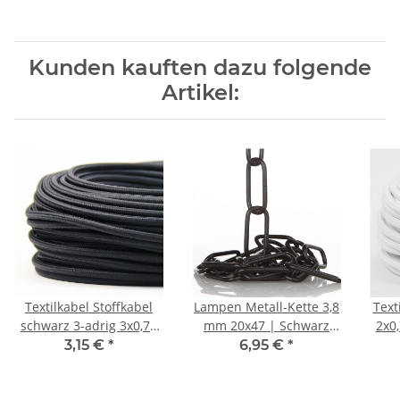
Kunden kauften dazu folgende
Artikel:
Textilkabel Stoffkabel
Lampen Metall-Kette 3,8
Text
schwarz 3-adrig 3x0,75
mm 20x47 | Schwarz
2x0
Gummischlauchleitung
lackiert | Zum
3,15 €
*
6,95 €
*
3G 0,75 H03VV-F
Aufhängen schwerer
textilummantelt
Lampen & Kronleuchter