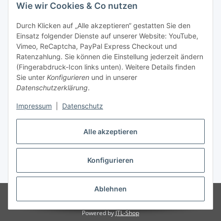
Wie wir Cookies & Co nutzen
Durch Klicken auf „Alle akzeptieren“ gestatten Sie den
Unsere Seiten
Einsatz folgender Dienste auf unserer Website: YouTube,
Vimeo, ReCaptcha, PayPal Express Checkout und
Ratenzahlung. Sie können die Einstellung jederzeit ändern
Social Media
(Fingerabdruck-Icon links unten). Weitere Details finden
Sie unter
Konfigurieren
und in unserer
Datenschutzerklärung
.
Vertrag widerrufen
Impressum
|
Datenschutz
Alle akzeptieren
* Alle Preise inkl. gesetzlicher USt., ** siehe Lieferbedingungen, zzgl.
Konfigurieren
Versand
Ablehnen
© 2026 www.stoffkabel.kaufen
Besucherzähler: 1306396
Onlineshop
für Endkunden und Wiederverkäufer
Powered by
JTL-Shop