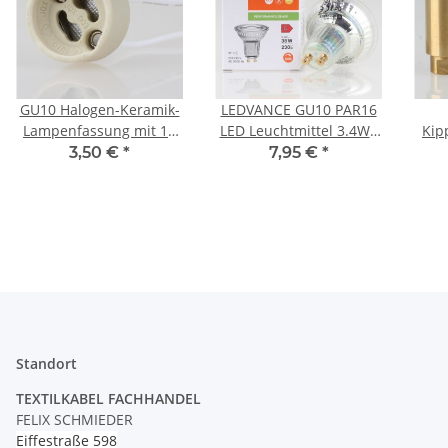
GU10 Halogen-Keramik-
LEDVANCE GU10 PAR16
Lampenfassung mit 15
LED Leuchtmittel 3.4W=
Kip
cm Silikonleitung
(35W) 3000K 230lm 36°
M
3,50 €
*
7,95 €
*
2A/250V maximal 100W
dimmbar Reflektor-
Lampe
Standort
TEXTILKABEL FACHHANDEL
FELIX SCHMIEDER
Eiffestraße 598