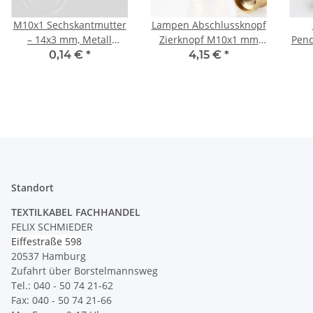
M10x1 Sechskantmutter
Lampen Abschlussknopf
– 14x3 mm, Metall
Zierknopf M10x1 mm
Pend
verzinkt
Innengewinde 16x20
– 1
0,14 €
*
4,15 €
*
mm Messing roh
Standort
TEXTILKABEL FACHHANDEL
FELIX SCHMIEDER
Eiffestraße 598
20537 Hamburg
Zufahrt über Borstelmannsweg
Tel.: 040 - 50 74 21-62
Fax: 040 - 50 74 21-66