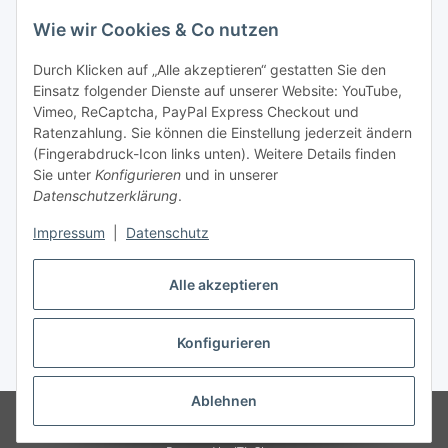
Wie wir Cookies & Co nutzen
Durch Klicken auf „Alle akzeptieren“ gestatten Sie den
Einsatz folgender Dienste auf unserer Website: YouTube,
Unsere Seiten
Vimeo, ReCaptcha, PayPal Express Checkout und
Ratenzahlung. Sie können die Einstellung jederzeit ändern
Social Media
(Fingerabdruck-Icon links unten). Weitere Details finden
Sie unter
Konfigurieren
und in unserer
Datenschutzerklärung
.
Vertrag widerrufen
Impressum
|
Datenschutz
Alle akzeptieren
Konfigurieren
* Alle Preise inkl. gesetzlicher USt., ** siehe Lieferbedingungen, zzgl.
Versand
Ablehnen
© 2026 www.stoffkabel.kaufen
Besucherzähler: 1311412
Onlineshop
für Endkunden und Wiederverkäufer