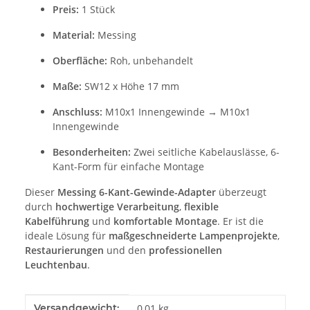
Preis:
1 Stück
Material:
Messing
Oberfläche:
Roh, unbehandelt
Maße:
SW12 x Höhe 17 mm
Anschluss:
M10x1 Innengewinde → M10x1
Innengewinde
Besonderheiten:
Zwei seitliche Kabelauslässe, 6-
Kant-Form für einfache Montage
Dieser
Messing 6-Kant-Gewinde-Adapter
überzeugt
durch
hochwertige Verarbeitung
,
flexible
Kabelführung
und
komfortable Montage
. Er ist die
ideale Lösung für
maßgeschneiderte Lampenprojekte
,
Restaurierungen
und den
professionellen
Leuchtenbau
.
Produkteigenschaft
Wert
Versandgewicht:
0,01 kg