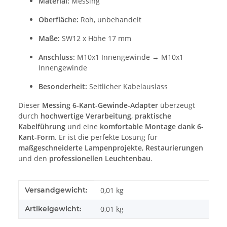
Material:
Messing
Oberfläche:
Roh, unbehandelt
Maße:
SW12 x Höhe 17 mm
Anschluss:
M10x1 Innengewinde → M10x1
Innengewinde
Besonderheit:
Seitlicher Kabelauslass
Dieser
Messing 6-Kant-Gewinde-Adapter
überzeugt
durch
hochwertige Verarbeitung
,
praktische
Kabelführung
und eine
komfortable Montage dank 6-
Kant-Form
. Er ist die perfekte Lösung für
maßgeschneiderte Lampenprojekte
,
Restaurierungen
und den
professionellen Leuchtenbau
.
Produkteigenschaft
Wert
Versandgewicht:
0,01 kg
Artikelgewicht:
0,01
kg