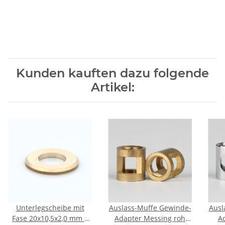
Kunden kauften dazu folgende
Artikel:
Unterlegscheibe mit
Auslass-Muffe Gewinde-
Ausl
Fase 20x10,5x2,0 mm –
Adapter Messing roh
A