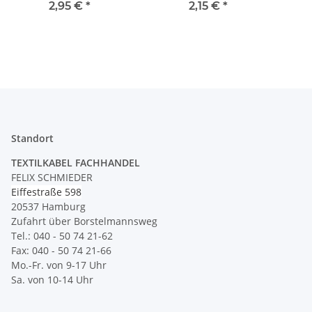
Messing für (M10x1
M10x1 Innengewinde
M1
2,95 €
*
2,15 €
*
Gewinderohr)
auf M10x1
Innengewinde 14x15mm
Inne
Standort
TEXTILKABEL FACHHANDEL
FELIX SCHMIEDER
Eiffestraße 598
20537 Hamburg
Zufahrt über Borstelmannsweg
Tel.: 040 - 50 74 21-62
Fax: 040 - 50 74 21-66
Mo.-Fr. von 9-17 Uhr
Sa. von 10-14 Uhr