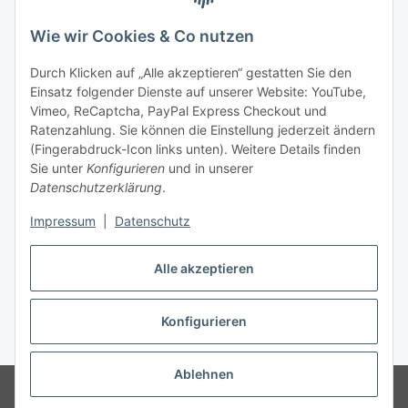
Wie wir Cookies & Co nutzen
Durch Klicken auf „Alle akzeptieren“ gestatten Sie den
Einsatz folgender Dienste auf unserer Website: YouTube,
Unsere Seiten
Vimeo, ReCaptcha, PayPal Express Checkout und
Ratenzahlung. Sie können die Einstellung jederzeit ändern
Social Media
(Fingerabdruck-Icon links unten). Weitere Details finden
Sie unter
Konfigurieren
und in unserer
Datenschutzerklärung
.
Vertrag widerrufen
Impressum
|
Datenschutz
Alle akzeptieren
Konfigurieren
* Alle Preise inkl. gesetzlicher USt., ** siehe Lieferbedingungen, zzgl.
Versand
Ablehnen
© 2026 www.stoffkabel.kaufen
Besucherzähler: 1306376
Onlineshop
für Endkunden und Wiederverkäufer