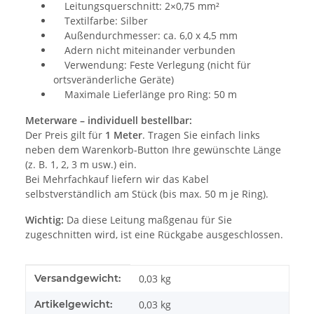
Leitungsquerschnitt: 2×0,75 mm²
Textilfarbe: Silber
Außendurchmesser: ca. 6,0 x 4,5 mm
Adern nicht miteinander verbunden
Verwendung: Feste Verlegung (nicht für
ortsveränderliche Geräte)
Maximale Lieferlänge pro Ring: 50 m
Meterware – individuell bestellbar:
Der Preis gilt für
1 Meter
. Tragen Sie einfach links
neben dem Warenkorb-Button Ihre gewünschte Länge
(z. B. 1, 2, 3 m usw.) ein.
Bei Mehrfachkauf liefern wir das Kabel
selbstverständlich am Stück (bis max. 50 m je Ring).
Wichtig:
Da diese Leitung maßgenau für Sie
zugeschnitten wird, ist eine Rückgabe ausgeschlossen.
Produkteigenschaft
Wert
Versandgewicht:
0,03 kg
Artikelgewicht:
0,03
kg