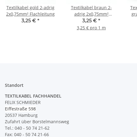
Textilkabel gold 2-adrig
Textilkabel braun 2-
Tex
2x0,75mm² Flachleitung
adrig 2x0,75mm²
gr
Flachleitung
3,25 €
*
3,25 €
*
Gum
3,25 € pro 1 m
Standort
TEXTILKABEL FACHHANDEL
FELIX SCHMIEDER
Eiffestraße 598
20537 Hamburg
Zufahrt über Borstelmannsweg
Tel.: 040 - 50 74 21-62
Fax: 040 - 50 74 21-66