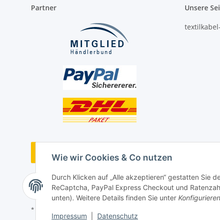
Partner
Unsere Se
textilkabe
Vertrag widerrufen
Wie wir Cookies & Co nutzen
Durch Klicken auf „Alle akzeptieren“ gestatten Sie 
ReCaptcha, PayPal Express Checkout und Ratenzahlun
unten). Weitere Details finden Sie unter
Konfiguriere
* Alle Preise inkl. gesetzlicher USt., ** siehe Lieferbedingungen, zzgl
Impressum
|
Datenschutz