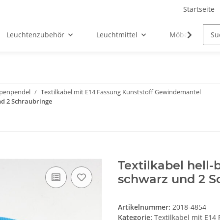
Startseite
Leuchtenzubehör
Leuchtmittel
Möbel-Ersatztei
mpenpendel
Textilkabel mit E14 Fassung Kunststoff Gewindemantel
nd 2 Schraubringe
Textilkabel hell
schwarz und 2 S
Artikelnummer:
2018-4854
Kategorie:
Textilkabel mit E1