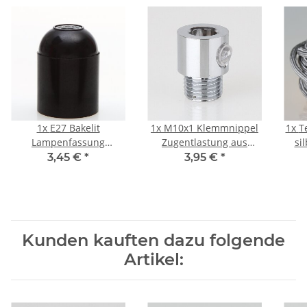
1x
E27 Bakelit
1x
M10x1 Klemmnippel
1x
T
Lampenfassung
Zugentlastung aus
si
Glattmantel schwarz
Metall Verchromt mit
Z
3,45 €
*
3,95 €
*
M10x1 IG 250V/4A
Außengewinde
Kunden kauften dazu folgende
Artikel: