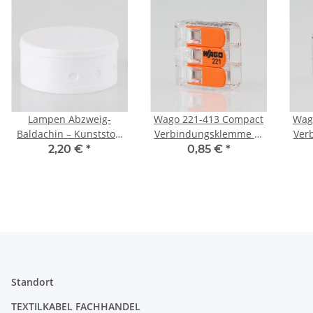
Lampen Abzweig-
Wago 221-413 Compact
Wag
Baldachin – Kunststoff
Verbindungsklemme 3-
Ver
weiß, Ø 70 mm, Höhe
polig, transparent, für
pol
2,20 €
*
0,85 €
*
31,5 mm, mit Bajonett-
alle Leiterarten
Verschluss
Standort
TEXTILKABEL FACHHANDEL