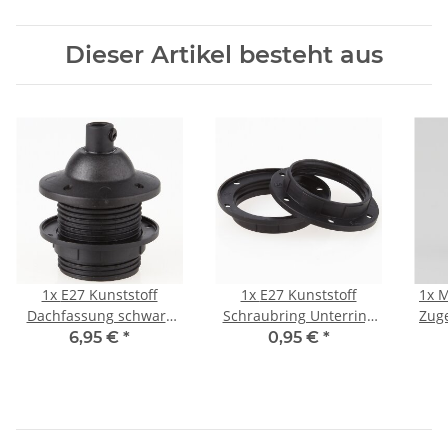
Dieser Artikel besteht aus
1x
E27 Kunststoff
1x
E27 Kunststoff
1x
M
Dachfassung schwarz
Schraubring Unterring
Zug
mit Außengewinde,
schwarz für
mit
6,95 €
*
0,95 €
*
Schraubring und
Lampenfassungen mit
Zugentlaster
Außengewinde 57x12