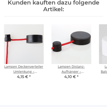
Kunden kauften dazu folgende
Artikel:
Lampen Deckenverteiler
Lampen Distanz-
L
Umlenkung –
Aufhänger –
Bal
Affenschaukel mit
Affenschaukel mit
we
4,15 €
*
4,10 €
*
Baldachin, Kunststoff
Baldachin, Kunststoff
31,
schwarz
schwarz