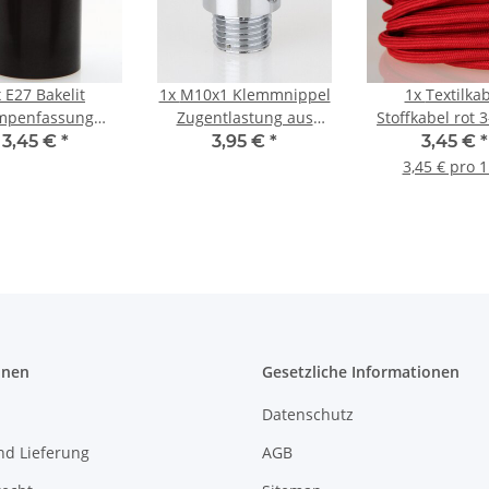
x
E27 Bakelit
1x
M10x1 Klemmnippel
1x
Textilka
mpenfassung
Zugentlastung aus
Stoffkabel rot 
mantel schwarz
Metall Verchromt mit
3x0,75 Zug
3,45 €
*
3,95 €
*
3,45 €
*
x1 IG 250V/4A
Außengewinde
Pendelleitung 
3,45 € pro 
3G0,75
onen
Gesetzliche Informationen
Datenschutz
nd Lieferung
AGB