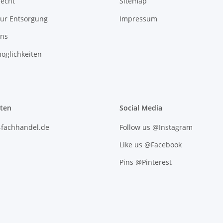
recht
Sitemap
zur Entsorgung
Impressum
uns
öglichkeiten
iten
Social Media
l-fachhandel.de
Follow us @Instagram
Like us @Facebook
Pins @Pinterest