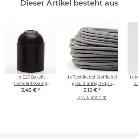
Dieser Artikel besteht aus
1x
E27 Bakelit
1x
Textilkabel Stoffkabel
1x
M
Lampenfassung
grau 3-adrig 3x0,75
Z
Glattmantel schwarz
Gummischlauchleitung
Met
3,45 €
*
3,15 €
*
M10x1 IG 250V/4A
3G 0,75 H03VV-F
3,15 € pro 1 m
textilummantelt