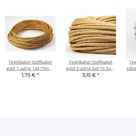
Textilkabel Stoffkabel
Textilkabel Stoffkabel
Tex
gold 1-adrig 1x0,75mm²
gold 2-adrig 2x0,75 Zug-
silb
Einzeladerleitung
Pendelleitung S03RT-F
1,75 €
*
3,15 €
*