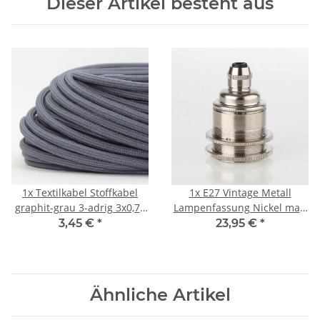
Dieser Artikel besteht aus
1x
Textilkabel Stoffkabel
1x
E27 Vintage Metall
graphit-grau 3-adrig 3x0,75
Lampenfassung Nickel matt
Zug-Pendelleitung S03RT-F
mit Klemmnippel
3,45 €
*
23,95 €
*
3G0,75
Zugentlaster und 2
Schraubringe
Ähnliche Artikel