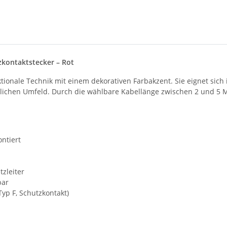
zkontaktstecker – Rot
ktionale Technik mit einem dekorativen Farbakzent. Sie eignet sic
ichen Umfeld. Durch die wählbare Kabellänge zwischen 2 und 5 Met
ntiert
zleiter
bar
yp F, Schutzkontakt)