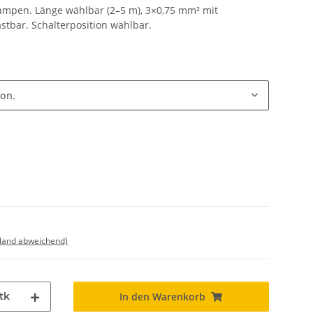
lampen. Länge wählbar (2–5 m), 3×0,75 mm² mit
astbar. Schalterposition wählbar.
ion.
sland abweichend)
tk
In den Warenkorb