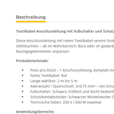
Beschreibung
Textilkabel-Anschlussleitung mit Fußschalter und Schut
Diese Anschlussleitung mit rotem Textilkabel vereint fun
Stehleuchten – ob im Wohnbereich, Büro oder im gewerbl
Raumgegebenheiten anpassen.
Produktmerkmale:
Preis pro Stück – 1 Anschlussleitung, komplett mo
Farbe Textilkabel: Rot
Länge wählbar: 2 m bis 5 m
Aderanzahl / Querschnitt: 3×0,75 mm² – mit Schut
Fußschalter: Schwarz, trittfest und leicht bedien
Schutzkontaktstecker: Schwarzer Winkelstecker (T
Technische Daten: 250 V / 600 W maximal
Anwendungsbereiche: