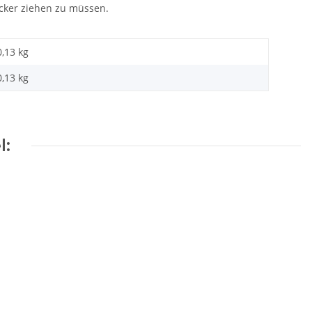
ecker ziehen zu müssen.
0,13 kg
0,13
kg
l: