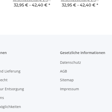
silber mit Fußschalter
gold mit Fußschalter
32,95 € -
42,40 €
*
32,95 € -
42,40 €
*
und Schutzkontakt-
und Schutzkontakt-
Stecker
Stecker
onen
Gesetzliche Informationen
Datenschutz
nd Lieferung
AGB
recht
Sitemap
zur Entsorgung
Impressum
uns
öglichkeiten