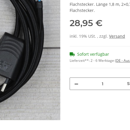
Flachstecker. Länge 1,8 m, 2×0
Flachstecker.
28,95 €
inkl. 19% USt. , zzgl.
Versand
Sofort verfügbar
Lieferzeit**:
2 - 6 Werktage
(DE - Au
S