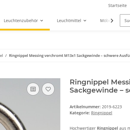
Startseite
Leuchtenzubehör
Leuchtmittel
Möbel-Ersatztei
el
Ringnippel Messing verchromt M13x1 Sackgewinde – schwere Ausf
Ringnippel Mess
Sackgewinde – 
Artikelnummer:
2019-6223
Kategorie:
Ringnippel
Hochwertiger
Ringnippel
aus m