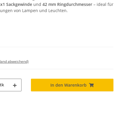
x1 Sackgewinde
und
42 mm Ringdurchmesser
– ideal für
tigungen von Lampen und Leuchten.
sland abweichend)
tk
In den Warenkorb