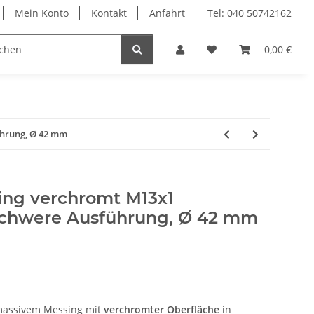
Mein Konto
Kontakt
Anfahrt
Tel: 040 50742162
le
Textilkabel
0,00 €
ührung, Ø 42 mm
ing verchromt M13x1
schwere Ausführung, Ø 42 mm
assivem Messing mit
verchromter Oberfläche
in