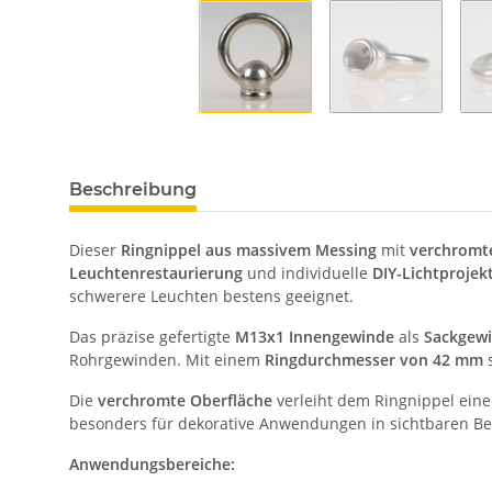
Beschreibung
Dieser
Ringnippel aus massivem Messing
mit
verchromte
Leuchtenrestaurierung
und individuelle
DIY-Lichtprojek
schwerere Leuchten bestens geeignet.
Das präzise gefertigte
M13x1 Innengewinde
als
Sackgew
Rohrgewinden. Mit einem
Ringdurchmesser von 42 mm
s
Die
verchromte Oberfläche
verleiht dem Ringnippel eine
besonders für dekorative Anwendungen in sichtbaren Bere
Anwendungsbereiche: