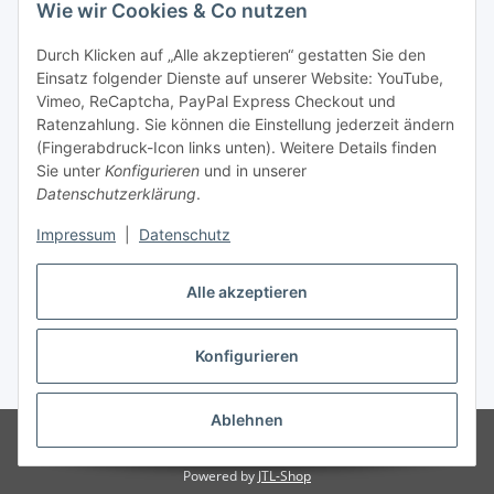
Wie wir Cookies & Co nutzen
Durch Klicken auf „Alle akzeptieren“ gestatten Sie den
Einsatz folgender Dienste auf unserer Website: YouTube,
Unsere Seiten
Vimeo, ReCaptcha, PayPal Express Checkout und
Ratenzahlung. Sie können die Einstellung jederzeit ändern
Social Media
(Fingerabdruck-Icon links unten). Weitere Details finden
Sie unter
Konfigurieren
und in unserer
Datenschutzerklärung
.
Vertrag widerrufen
Impressum
|
Datenschutz
Alle akzeptieren
Konfigurieren
* Alle Preise inkl. gesetzlicher USt., ** siehe Lieferbedingungen, zzgl.
Versand
Ablehnen
© 2026 www.stoffkabel.kaufen
Besucherzähler: 1308244
Onlineshop
für Endkunden und Wiederverkäufer
Powered by
JTL-Shop