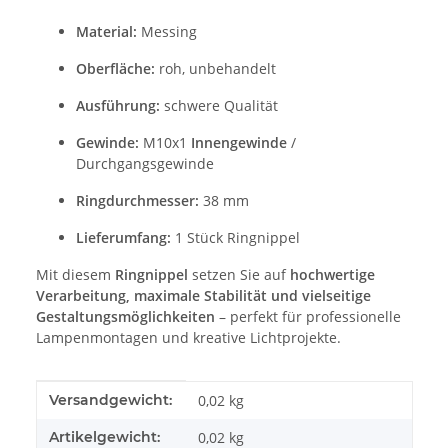
Material:
Messing
Oberfläche:
roh, unbehandelt
Ausführung:
schwere Qualität
Gewinde:
M10x1
Innengewinde
/
Durchgangsgewinde
Ringdurchmesser:
38 mm
Lieferumfang:
1 Stück Ringnippel
Mit diesem
Ringnippel
setzen Sie auf
hochwertige
Verarbeitung, maximale Stabilität und vielseitige
Gestaltungsmöglichkeiten
– perfekt für professionelle
Lampenmontagen und kreative Lichtprojekte.
Produkteigenschaft
Wert
Versandgewicht:
0,02 kg
Artikelgewicht:
0,02
kg