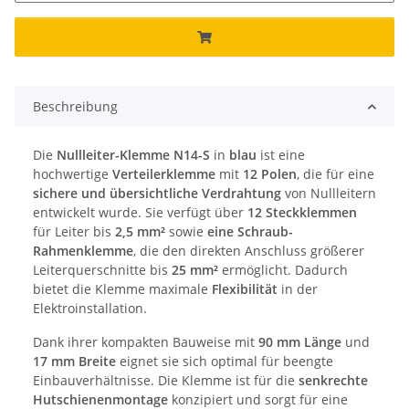
Beschreibung
Die
Nullleiter-Klemme N14-S
in
blau
ist eine
hochwertige
Verteilerklemme
mit
12 Polen
, die für eine
sichere und übersichtliche Verdrahtung
von Nullleitern
entwickelt wurde. Sie verfügt über
12 Steckklemmen
für Leiter bis
2,5 mm²
sowie
eine Schraub-
Rahmenklemme
, die den direkten Anschluss größerer
Leiterquerschnitte bis
25 mm²
ermöglicht. Dadurch
bietet die Klemme maximale
Flexibilität
in der
Elektroinstallation.
Dank ihrer kompakten Bauweise mit
90 mm Länge
und
17 mm Breite
eignet sie sich optimal für beengte
Einbauverhältnisse. Die Klemme ist für die
senkrechte
Hutschienenmontage
konzipiert und sorgt für eine