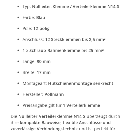
Typ:
Nullleiter-Klemme / Verteilerklemme N14-S
Farbe:
Blau
Pole:
12-polig
Anschluss:
12 Steckklemmen bis 2,5 mm²
1 x
Schraub-Rahmenklemme
bis
25 mm²
Länge:
90 mm
Breite:
17 mm
Montageart:
Hutschienenmontage senkrecht
Hersteller:
Pollmann
Preisangabe gilt für
1 Verteilerklemme
Die
Nullleiter-Verteilerklemme N14-S
überzeugt durch
ihre
kompakte Bauweise, flexible Anschlüsse und
zuverlässige Verbindungstechnik
und ist perfekt für