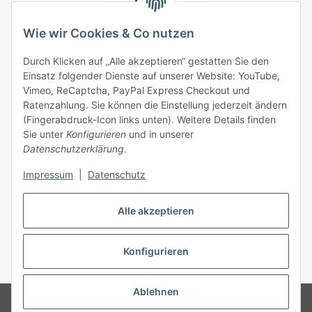
Wie wir Cookies & Co nutzen
Durch Klicken auf „Alle akzeptieren“ gestatten Sie den
Unsere Seiten
Einsatz folgender Dienste auf unserer Website: YouTube,
Vimeo, ReCaptcha, PayPal Express Checkout und
Ratenzahlung. Sie können die Einstellung jederzeit ändern
Social Media
(Fingerabdruck-Icon links unten). Weitere Details finden
Sie unter
Konfigurieren
und in unserer
Datenschutzerklärung
.
Vertrag widerrufen
Impressum
|
Datenschutz
Alle akzeptieren
* Alle Preise inkl. gesetzlicher USt., ** siehe Lieferbedingungen, zzgl.
Konfigurieren
Versand
Ablehnen
© 2026 www.stoffkabel.kaufen
Besucherzähler: 1309765
Onlineshop