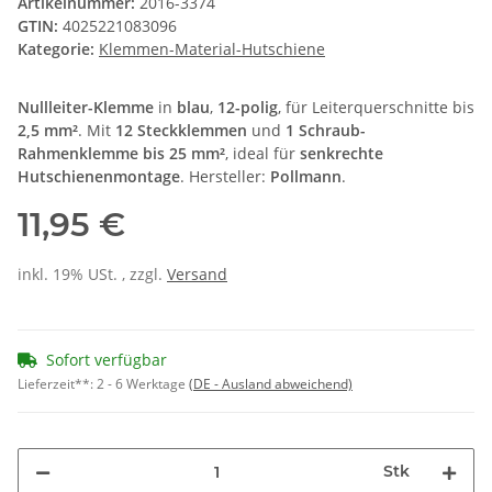
Artikelnummer:
2016-3374
GTIN:
4025221083096
Kategorie:
Klemmen-Material-Hutschiene
Nullleiter-Klemme
in
blau
,
12-polig
, für Leiterquerschnitte bis
2,5 mm²
. Mit
12 Steckklemmen
und
1 Schraub-
Rahmenklemme bis 25 mm²
, ideal für
senkrechte
Hutschienenmontage
. Hersteller:
Pollmann
.
11,95 €
inkl. 19% USt. , zzgl.
Versand
Sofort verfügbar
Lieferzeit**:
2 - 6 Werktage
(DE - Ausland abweichend)
Stk