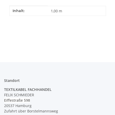
Produkteigenschaft
Wert
Inhalt:
1,00 m
Standort
TEXTILKABEL FACHHANDEL
FELIX SCHMIEDER
Eiffestraße 598
20537 Hamburg
Zufahrt über Borstelmannsweg