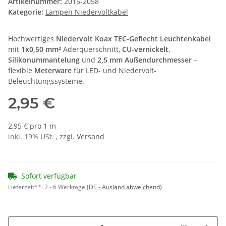
Artikelnummer:
2015-2058
Kategorie:
Lampen Niedervoltkabel
Hochwertiges
Niedervolt Koax TEC-Geflecht Leuchtenkabel
mit
1x0,50 mm²
Aderquerschnitt,
CU-vernickelt
,
Silikonummantelung
und
2,5 mm Außendurchmesser
–
flexible
Meterware
für LED- und Niedervolt-
Beleuchtungssysteme.
2,95 €
2,95 € pro 1 m
inkl. 19% USt. , zzgl.
Versand
Sofort verfügbar
Lieferzeit**:
2 - 6 Werktage
(DE - Ausland abweichend)