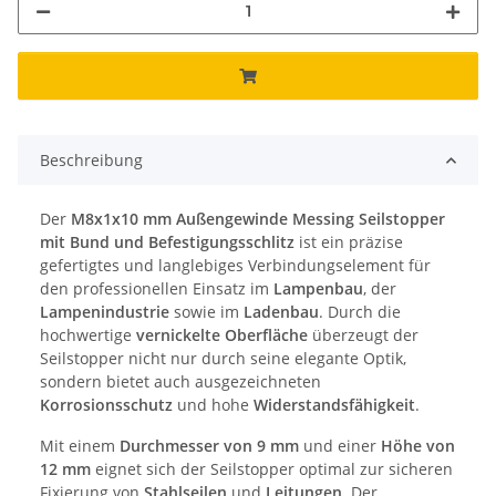
Beschreibung
Der
M8x1x10 mm Außengewinde Messing Seilstopper
mit Bund und Befestigungsschlitz
ist ein präzise
gefertigtes und langlebiges Verbindungselement für
den professionellen Einsatz im
Lampenbau
, der
Lampenindustrie
sowie im
Ladenbau
. Durch die
hochwertige
vernickelte Oberfläche
überzeugt der
Seilstopper nicht nur durch seine elegante Optik,
sondern bietet auch ausgezeichneten
Korrosionsschutz
und hohe
Widerstandsfähigkeit
.
Mit einem
Durchmesser von 9 mm
und einer
Höhe von
12 mm
eignet sich der Seilstopper optimal zur sicheren
Fixierung von
Stahlseilen
und
Leitungen
. Der