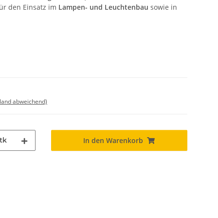
 für den Einsatz im
Lampen- und Leuchtenbau
sowie in
sland abweichend)
tk
In den Warenkorb