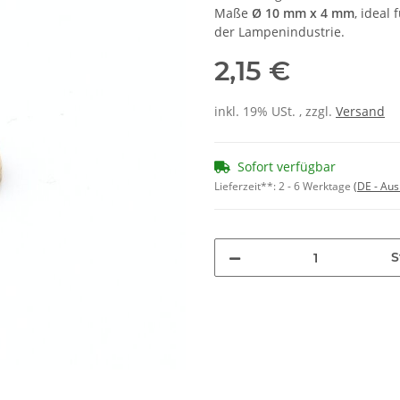
Maße
Ø 10 mm x 4 mm
, ideal
der Lampenindustrie.
2,15 €
inkl. 19% USt. , zzgl.
Versand
Sofort verfügbar
Lieferzeit**:
2 - 6 Werktage
(DE - Au
S