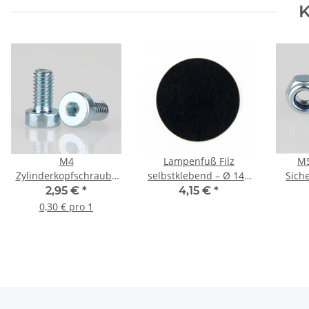
K
M4
Lampenfuß Filz
M5
Zylinderkopfschraube
selbstklebend – Ø 140
Sich
8mm Metall verzinkt
mm, schwarz, 1 mm
Metal
2,95 €
*
4,15 €
*
mit Innensechskant
Stärke
985,
0,30 € pro 1
DIN 7984 (10 Stück)