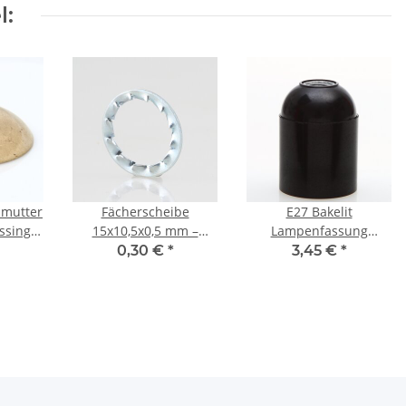
l:
mutter
Fächerscheibe
E27 Bakelit
ssing
15x10,5x0,5 mm –
Lampenfassung
elt,
Metall, verzinkt (für
Glattmantel schwarz
0,30 €
*
3,45 €
*
u
M10 Gewinderohr)
M10x1 IG 250V/4A