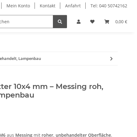
Mein Konto
Kontakt
Anfahrt
Tel: 040 50742162
le
Textilkabel
0,00 €
behandelt, Lampenbau
er 10x4 mm – Messing roh,
ampenbau
 M6
aus
Messing
mit
roher, unbehandelter Oberfläche
.