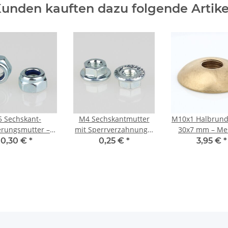
unden kauften dazu folgende Artike
 Sechskant-
M4 Sechskantmutter
M10x1 Halbrund
erungsmutter –
mit Sperrverzahnung –
30x7 mm – Me
l verzinkt, DIN
Metall verzinkt, DIN
roh, unbehand
0,30 €
*
0,25 €
*
3,95 €
*
 selbstsichernd
6923
Lampenba