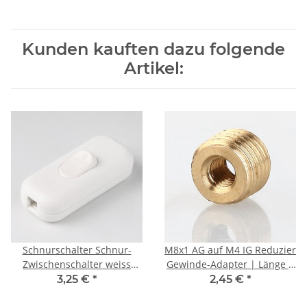
Kunden kauften dazu folgende
Artikel:
Schnurschalter Schnur-
M8x1 AG auf M4 IG Reduzier
Zwischenschalter weiss
Gewinde-Adapter | Länge 6
60x26mm 250V/2A für Rund
mm | Messing roh
3,25 €
*
2,45 €
*
und Flachkabel