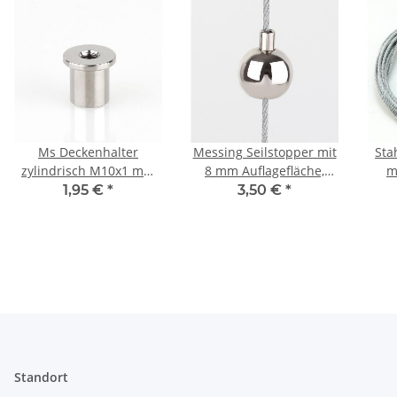
Ms Deckenhalter
Messing Seilstopper mit
Sta
zylindrisch M10x1 mm
8 mm Auflagefläche,
m
IG mit M6
Kugel Ø 14 mm,
Lä
1,95 €
*
3,50 €
*
Befestigungsgewinde
vernickelt
Standort