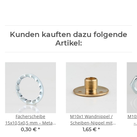
Kunden kauften dazu folgende
Artikel:
Fächerscheibe
M10x1 Wandnippel /
M10x
15x10,5x0,5 mm – Metall,
Scheiben-Nippel mit
–
verzinkt (für M10
Aufbauscheibe, Messing
0,30 €
*
1,65 €
*
Gewinderohr)
poliert, 26x10 mm,