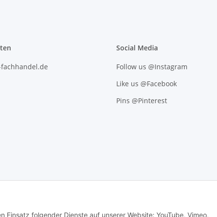
iten
Social Media
l-fachhandel.de
Follow us @Instagram
Like us @Facebook
Pins @Pinterest
den Einsatz folgender Dienste auf unserer Website: YouTube, Vimeo,