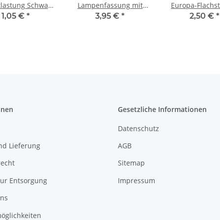
lastung Schwarz
Lampenfassung mit
Europa-Flachs
nnengewinde aus
Steckkontakt –
schwarz 250V/
1,05 €
*
3,95 €
*
2,50 €
*
Kunststoff
Porzellan,
Schraubkont
temperaturbeständig
bis 250 °C Steckkontakt
auf der Rückseite
onen
Gesetzliche Informationen
Datenschutz
nd Lieferung
AGB
recht
Sitemap
zur Entsorgung
Impressum
uns
öglichkeiten