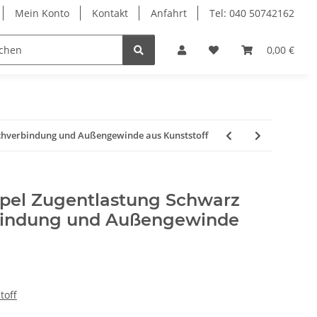
Mein Konto
Kontakt
Anfahrt
Tel: 040 50742162
le
Textilkabel
0,00 €
chverbindung und Außengewinde aus Kunststoff
pel Zugentlastung Schwarz
bindung und Außengewinde
toff