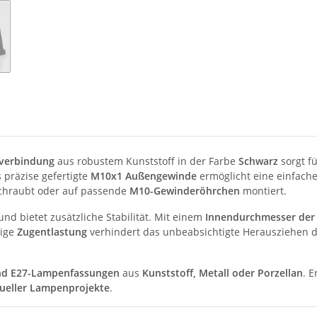
verbindung
aus robustem Kunststoff in der Farbe
Schwarz
sorgt f
 präzise gefertigte
M10x1 Außengewinde
ermöglicht eine einfach
chraubt oder auf passende
M10-Gewinderöhrchen
montiert.
 und bietet zusätzliche Stabilität. Mit einem
Innendurchmesser der
sige
Zugentlastung
verhindert das unbeabsichtigte Herausziehen de
nd E27-Lampenfassungen
aus
Kunststoff, Metall oder Porzellan
. E
dueller Lampenprojekte
.