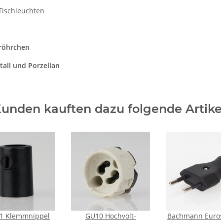
Tischleuchten
röhrchen
tall und Porzellan
unden kauften dazu folgende Artike
1 Klemmnippel
GU10 Hochvolt-
Bachmann Euros