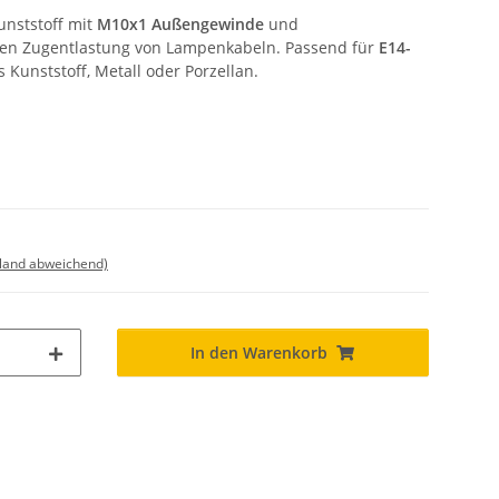
nststoff mit
M10x1 Außengewinde
und
ren Zugentlastung von Lampenkabeln. Passend für
E14-
 Kunststoff, Metall oder Porzellan.
sland abweichend)
In den Warenkorb