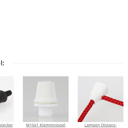
l:
tecker
M10x1 Klemmnippel
Lampen Distanz-