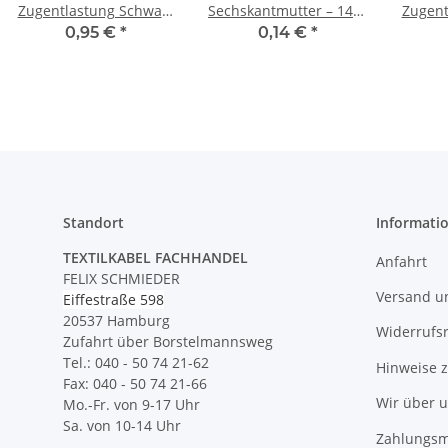
Zugentlastung Schwarz
Sechskantmutter – 14x3
Zugent
mit Außengewinde aus
mm, Metall verzinkt
mit I
0,95 €
*
0,14 €
*
Kunststoff
Standort
Informati
TEXTILKABEL FACHHANDEL
Anfahrt
FELIX SCHMIEDER
Versand u
Eiffestraße 598
20537 Hamburg
Widerrufs
Zufahrt über Borstelmannsweg
Tel.: 040 - 50 74 21-62
Hinweise 
Fax: 040 - 50 74 21-66
Wir über 
Mo.-Fr. von 9-17 Uhr
Sa. von 10-14 Uhr
Zahlungsm