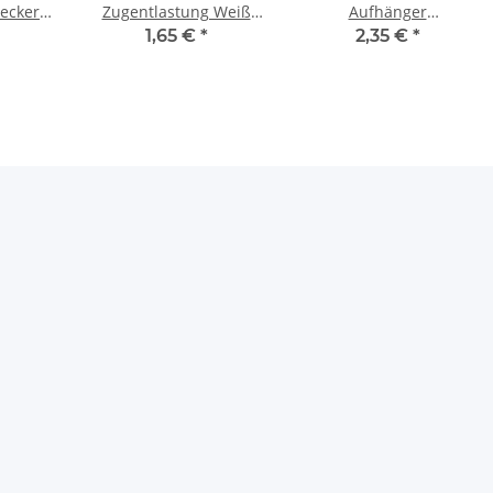
tecker
Zugentlastung Weiß
Aufhänger
2A mit
mit Quetschverbindung
„Affenschaukel“ – Weiß
1,65 €
*
2,35 €
*
akte
und Außengewinde aus
24x30 mm, Kunststoff,
Kunststoff
Umlenkung von Kabeln