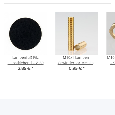
Lampenfuß Filz
M10x1 Lampen-
M10x
selbstklebend – Ø 80
Gewinderohr Messing
– 
mm, schwarz, 1 mm
roh – 50 mm Länge,
2,85 €
*
0,95 €
*
Stärke
Außengewinde, für
Lampen- und
Leuchtenbau