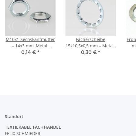
M10x1 Sechskantmutter
Fächerscheibe
Erdl
– 14x3 mm, Metall
15x10,5x0,5 mm – Metall,
m
verzinkt
verzinkt (für M10
0,14 €
*
0,30 €
*
Gewinderohr)
Du
Standort
TEXTILKABEL FACHHANDEL
FELIX SCHMIEDER