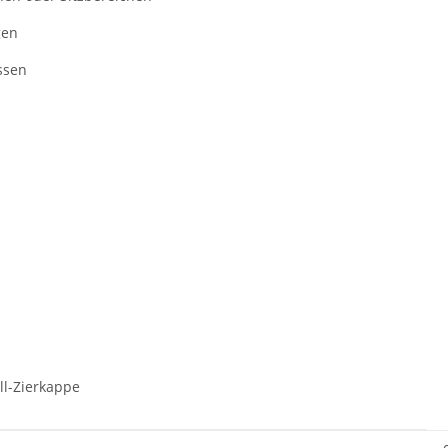
gen
ssen
ll-Zierkappe