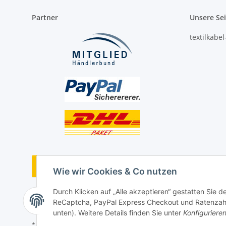
Partner
Unsere Se
textilkabe
Vertrag widerrufen
Wie wir Cookies & Co nutzen
Durch Klicken auf „Alle akzeptieren“ gestatten Sie 
ReCaptcha, PayPal Express Checkout und Ratenzahlun
unten). Weitere Details finden Sie unter
Konfiguriere
* Alle Preise inkl. gesetzlicher USt., ** siehe Lieferbedingungen, zzgl