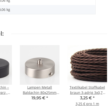
0,06 kg
0,06
kg
l:
hin –
Lampen Metall
Textilkabel Stoffkabel
arz, Ø
Baldachin 80x25mm
braun 3-adrig 3x0,75
 mm, 3-
edelstahloptik für 1
gedreht verseilt einzeln
19,95 €
*
3,25 €
*
ng mit
Lampenpendel mit
umflochten
3,25 € pro 1 m
ung
Zugentlaster