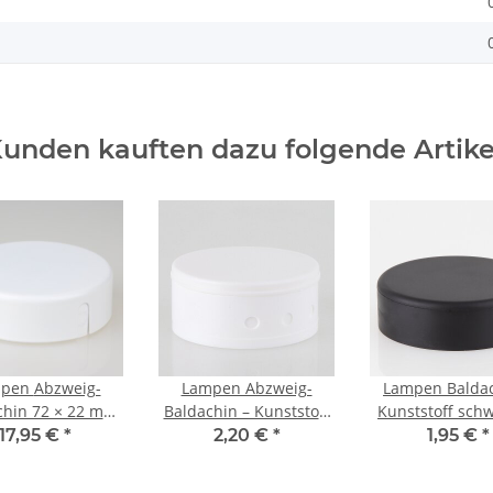
unden kauften dazu folgende Artike
Abzweig-
Lampen Abzweig-
Lampen Baldac
chin 72 × 22 mm
Baldachin – Kunststoff
Kunststoff schw
tall weiß mit
weiß, Ø 70 mm, Höhe
70 mm, Höhe 24
17,95 €
*
2,20 €
*
1,95 €
*
Zierkappe
31,5 mm, mit Bajonett-
Punkt-Befestigu
Verschluss
Zugentlast