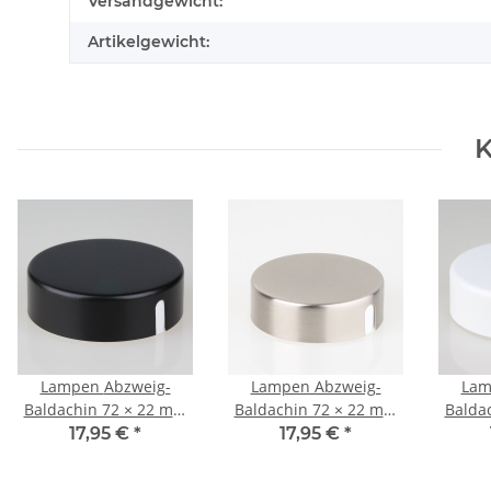
Versandgewicht:
Artikelgewicht:
K
Lampen Abzweig-
Lampen Abzweig-
Lampen 
Baldachin 72 × 22 mm
Baldachin 72 × 22 mm
Balda
Metall schwarz mit
Metall in Edelstahloptik
Me
17,95 €
*
17,95 €
*
Zierkappe
(Nickel matt) mit
Zierkappe