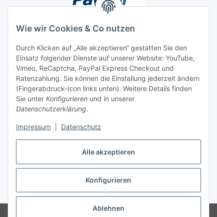
Wie wir Cookies & Co nutzen
Durch Klicken auf „Alle akzeptieren“ gestatten Sie den
Einsatz folgender Dienste auf unserer Website: YouTube,
Unsere Seiten
Vimeo, ReCaptcha, PayPal Express Checkout und
Ratenzahlung. Sie können die Einstellung jederzeit ändern
Social Media
(Fingerabdruck-Icon links unten). Weitere Details finden
Sie unter
Konfigurieren
und in unserer
Datenschutzerklärung
.
Vertrag widerrufen
Impressum
|
Datenschutz
Alle akzeptieren
Konfigurieren
* Alle Preise inkl. gesetzlicher USt., ** siehe Lieferbedingungen, zzgl.
Versand
Ablehnen
© 2026 www.stoffkabel.kaufen
Besucherzähler: 1311535
Onlineshop