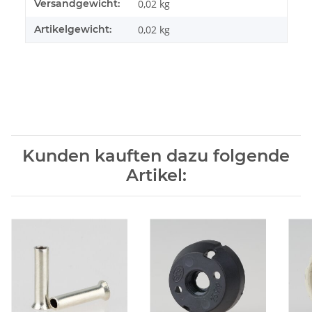
Produkteigenschaft
Wert
Versandgewicht:
0,02 kg
Artikelgewicht:
0,02
kg
Kunden kauften dazu folgende
Artikel: