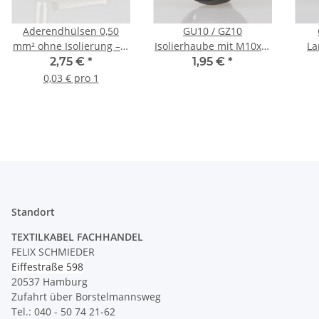
Aderendhülsen 0,50
GU10 / GZ10
mm² ohne Isolierung – 6
Isolierhaube mit M10x1-
La
mm Länge – galvanisch
Befestigungsgewinde –
Stec
2,75 €
*
1,95 €
*
versilbert – 100 Stück
anschraubbar schwarz
te
0,03 € pro 1
bis 
a
Standort
TEXTILKABEL FACHHANDEL
FELIX SCHMIEDER
Eiffestraße 598
20537 Hamburg
Zufahrt über Borstelmannsweg
Tel.: 040 - 50 74 21-62