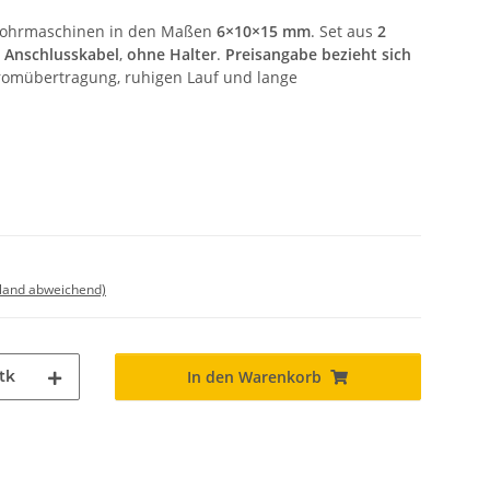
 Bohrmaschinen in den Maßen
6×10×15 mm
. Set aus
2
 Anschlusskabel
,
ohne Halter
.
Preisangabe bezieht sich
tromübertragung, ruhigen Lauf und lange
sland abweichend)
tk
In den Warenkorb