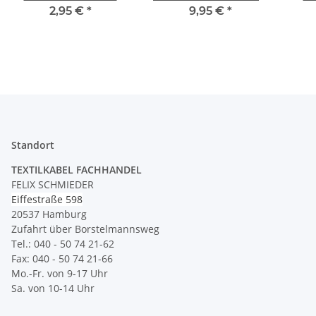
Bakelit-Optik – mit
für Kleinstarbeiten und
2,95 €
*
9,95 €
*
Schraubkontakten und
Platinen
L
Zugentlastung, Kaiser
Standort
TEXTILKABEL FACHHANDEL
FELIX SCHMIEDER
Eiffestraße 598
20537 Hamburg
Zufahrt über Borstelmannsweg
Tel.: 040 - 50 74 21-62
Fax: 040 - 50 74 21-66
Mo.-Fr. von 9-17 Uhr
Sa. von 10-14 Uhr