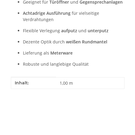
Geeignet für
Türöffner
und
Gegensprechanlagen
Achtadrige Ausführung
für vielseitige
Verdrahtungen
Flexible Verlegung
aufputz
und
unterputz
Dezente Optik durch
weißen Rundmantel
Lieferung als
Meterware
Robuste und langlebige Qualität
Produkteigenschaft
Wert
Inhalt:
1,00 m