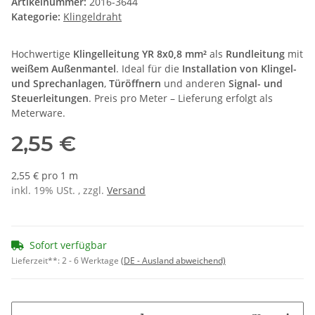
Artikelnummer:
2016-3644
Kategorie:
Klingeldraht
Hochwertige
Klingelleitung YR 8x0,8 mm²
als
Rundleitung
mit
weißem Außenmantel
. Ideal für die
Installation von Klingel-
und Sprechanlagen
,
Türöffnern
und anderen
Signal- und
Steuerleitungen
. Preis pro Meter – Lieferung erfolgt als
Meterware.
2,55 €
2,55 € pro 1 m
inkl. 19% USt. , zzgl.
Versand
Sofort verfügbar
Lieferzeit**:
2 - 6 Werktage
(DE - Ausland abweichend)