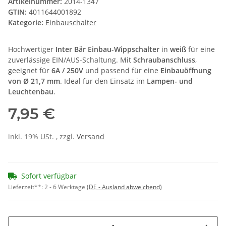
Artikelnummer:
2014-1347
GTIN:
4011644001892
Kategorie:
Einbauschalter
Hochwertiger
Inter Bär Einbau-Wippschalter
in
weiß
für eine
zuverlässige EIN/AUS-Schaltung. Mit
Schraubanschluss
,
geeignet für
6A / 250V
und passend für eine
Einbauöffnung
von Ø 21,7 mm
. Ideal für den Einsatz im
Lampen- und
Leuchtenbau
.
7,95 €
inkl. 19% USt. , zzgl.
Versand
Sofort verfügbar
Lieferzeit**:
2 - 6 Werktage
(DE - Ausland abweichend)