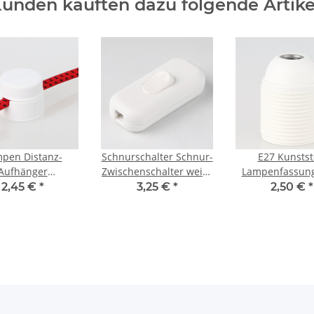
unden kauften dazu folgende Artike
pen Distanz-
Schnurschalter Schnur-
E27 Kunstst
Aufhänger
Zwischenschalter weiss
Lampenfassung
schaukel“ – Weiß
60x26mm 250V/2A für
mit Außengewin
2,45 €
*
3,25 €
*
2,50 €
*
 mm, Kunststoff,
Rund und Flachkabel
M10x1 Innenge
kung von Kabeln