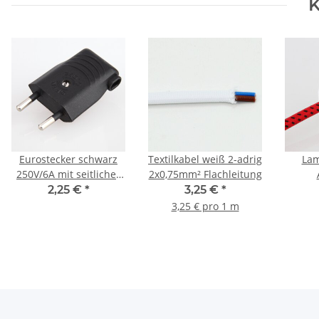
K
Eurostecker schwarz
Textilkabel weiß 2-adrig
Lam
250V/6A mit seitlicher
2x0,75mm² Flachleitung
Kabelführung und
„Affen
2,25 €
*
3,25 €
*
Schraubkontakten
30x25
3,25 € pro 1 m
Umlen