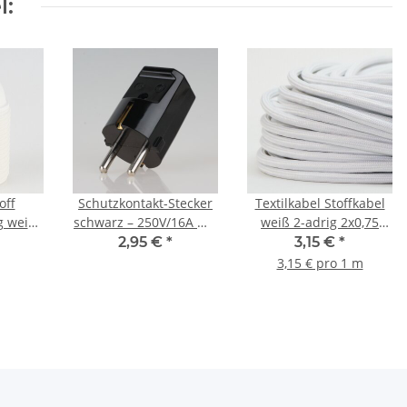
l:
off
Schutzkontakt-Stecker
Textilkabel Stoffkabel
 weiß
schwarz – 250V/16A mit
weiß 2-adrig 2x0,75
de und
zwei Erdleitersystemen
Zug-Pendelleitung
2,95 €
*
3,15 €
*
winde
– für Textilkabel und
S03RT-F
3,15 € pro 1 m
PVC-Kabel, Kaiser