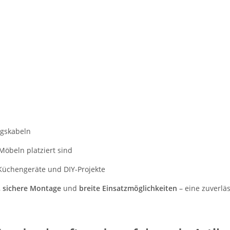
ngskabeln
Möbeln platziert sind
 Küchengeräte und DIY-Projekte
,
sichere Montage
und
breite Einsatzmöglichkeiten
– eine zuverlä