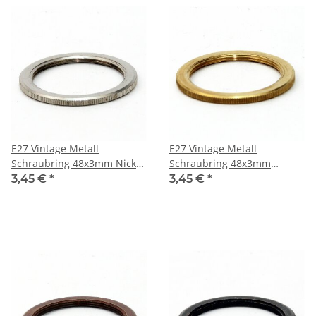
E27 Vintage Metall
E27 Vintage Metall
Schraubring 48x3mm Nickel
Schraubring 48x3mm
matt
Messing roh
3,45 €
*
3,45 €
*