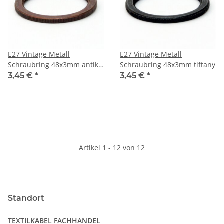
E27 Vintage Metall
E27 Vintage Metall
Schraubring 48x3mm antik
Schraubring 48x3mm tiffany
fume
3,45 €
*
3,45 €
*
Artikel 1 - 12 von 12
Standort
TEXTILKABEL FACHHANDEL