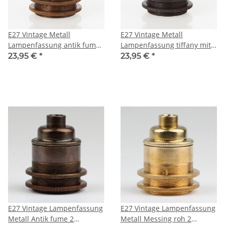
E27 Vintage Metall
E27 Vintage Metall
Lampenfassung antik fume
Lampenfassung tiffany mit
mit Klemmnippel
Klemmnippel Zugentlaster
23,95 €
*
23,95 €
*
Zugentlaster und 2
und 2 Schraubringe
Schraubringe
E27 Vintage Lampenfassung
E27 Vintage Lampenfassung
Metall Antik fume 2
Metall Messing roh 2