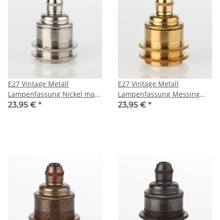
E27 Vintage Metall
E27 Vintage Metall
Lampenfassung Nickel matt
Lampenfassung Messing
mit Klemmnippel
roh mit Klemmnippel
23,95 €
*
23,95 €
*
Zugentlaster und 2
Zugentlaster und 2
Schraubringe
Schraubringe