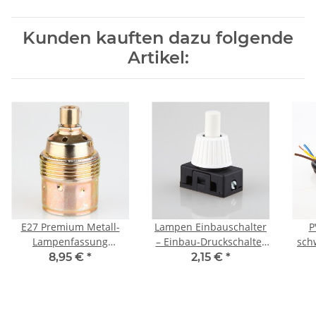
Kunden kauften dazu folgende
Artikel:
E27 Premium Metall-
Lampen Einbauschalter
P
Lampenfassung
– Einbau-Druckschalter
sch
vermessingt ohne
weiß, 250V / 2A, 12 mm
8,95 €
*
2,15 €
*
Außengewinde mit
Achse 1-polig
Run
Zugentlaster aus Metall
vermessingt