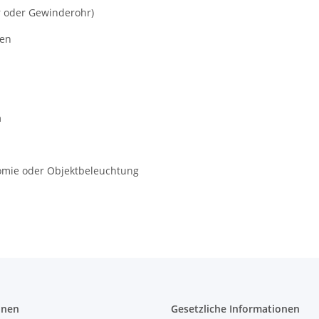
r oder Gewinderohr)
gen
n
omie oder Objektbeleuchtung
onen
Gesetzliche Informationen