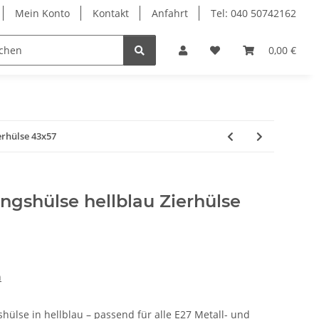
Mein Konto
Kontakt
Anfahrt
Tel: 040 50742162
le
Textilkabel
0,00 €
erhülse 43x57
ngshülse hellblau Zierhülse
n
hülse in hellblau – passend für alle E27 Metall- und