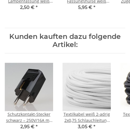
Lampenfassung weiß
Fassungshülse weiß
Zuge
ohne Außengewinde mit
Zierhülse 43x57
A
2,50 €
*
5,95 €
*
M10x1 Innengewinde
Kunden kauften dazu folgende
Artikel:
Schutzkontakt-Stecker
Textilkabel weiß 2-adrig
Tex
schwarz – 250V/16A mit
2x0,75 Schlauchleitung
zwei Erdleitersystemen –
textilummantelt
2,95 €
*
3,05 €
*