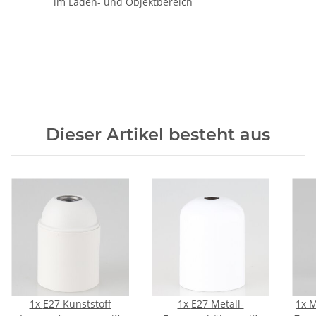
im Laden- und Objektbereich
Dieser Artikel besteht aus
1x
E27 Kunststoff
1x
E27 Metall-
1x
M