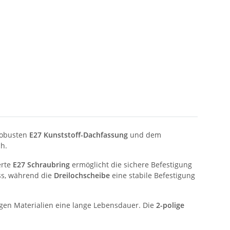
 robusten
E27 Kunststoff-Dachfassung
und dem
ch.
erte
E27 Schraubring
ermöglicht die sichere Befestigung
ss, während die
Dreilochscheibe
eine stabile Befestigung
gen Materialien eine lange Lebensdauer. Die
2-polige