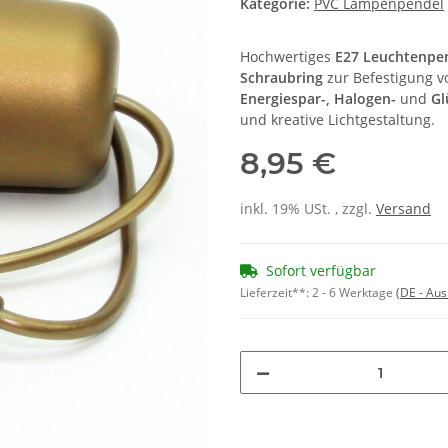
Kategorie:
PVC Lampenpendel
Hochwertiges
E27 Leuchtenpe
Schraubring
zur Befestigung 
Energiespar-, Halogen-
und
Gl
und kreative Lichtgestaltung.
8,95 €
inkl. 19% USt. , zzgl.
Versand
Sofort verfügbar
Lieferzeit**:
2 - 6 Werktage
(DE - Au