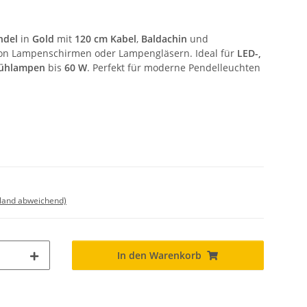
ndel
in
Gold
mit
120 cm Kabel
,
Baldachin
und
von Lampenschirmen oder Lampengläsern. Ideal für
LED-,
ühlampen
bis
60 W
. Perfekt für moderne Pendelleuchten
sland abweichend)
In den Warenkorb