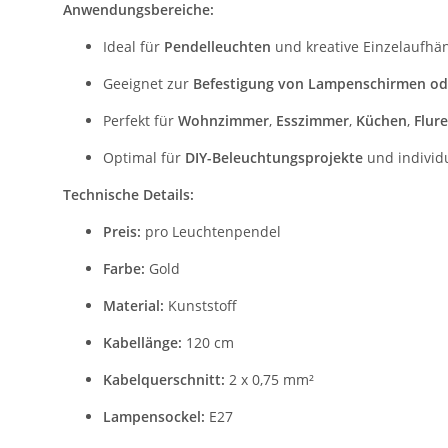
Anwendungsbereiche:
Ideal für
Pendelleuchten
und kreative Einzelaufh
Geeignet zur
Befestigung von Lampenschirmen od
Perfekt für
Wohnzimmer
,
Esszimmer
,
Küchen
,
Flure
Optimal für
DIY-Beleuchtungsprojekte
und individu
Technische Details:
Preis:
pro Leuchtenpendel
Farbe:
Gold
Material:
Kunststoff
Kabellänge:
120 cm
Kabelquerschnitt:
2 x 0,75 mm²
Lampensockel:
E27