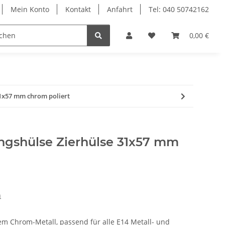
Mein Konto
Kontakt
Anfahrt
Tel: 040 50742162
le
Textilkabel
0,00 €
31x57 mm chrom poliert
ungshülse Zierhülse 31x57 mm
n
em Chrom-Metall, passend für alle E14 Metall- und