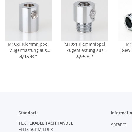
M10x1 Klemmnippel
M10x1 Klemmnippel
M1
Zugentlastung aus
Zugentlastung aus
Gewi
Metall Verchromt mit
Metall Verchromt mit
ver
3,95 €
*
3,95 €
*
Innengewinde
Außengewinde
Länge
für
L
Standort
Informati
TEXTILKABEL FACHHANDEL
Anfahrt
FELIX SCHMIEDER