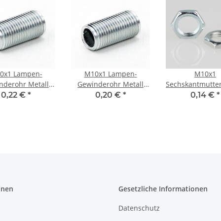
0x1 Lampen-
M10x1 Lampen-
M10x1
nderohr Metall
Gewinderohr Metall
Sechskantmutter
zinkt – 25 mm
verzinkt – 20 mm
mm, Metall ver
0,22 €
*
0,20 €
*
0,14 €
*
, Außengewinde,
Länge, Außengewinde,
 Lampen- und
für Lampen- und
euchtenbau
Leuchtenbau
onen
Gesetzliche Informationen
Datenschutz