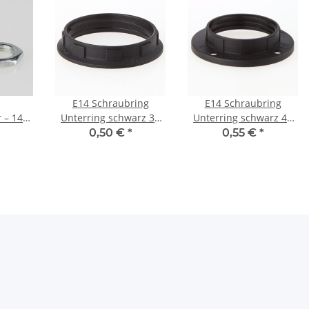
E14 Schraubring
E14 Schraubring
 – 14x3
Unterring schwarz 35
Unterring schwarz 43
zinkt
mm für
mm für
0,50 €
*
0,55 €
*
Lampenfassungen mit
Lampenfassungen mit
Außengewinde
Außengewinde