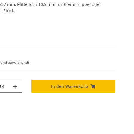
x57 mm, Mittelloch 10,5 mm für Klemmnippel oder
1 Stück.
sland abweichend)
tk
In den Warenkorb