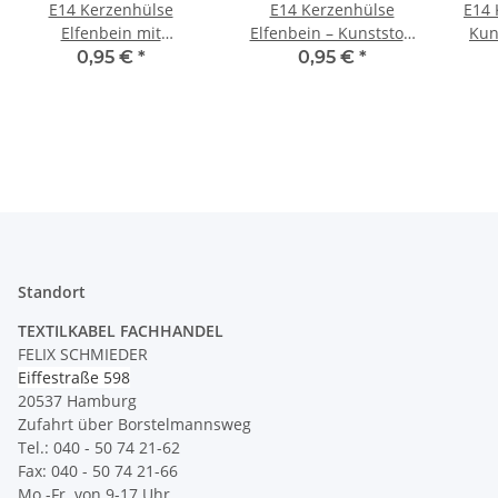
E14 Kerzenhülse
E14 Kerzenhülse
E14 
Elfenbein mit
Elfenbein – Kunststoff
Kun
Tropfenoptik –
100 mm für
Kro
0,95 €
*
0,95 €
*
Kunststoff, Ø 26 mm,
Kronleuchterfassungen
Höhe 100 mm
ohne Tropfen
Standort
TEXTILKABEL FACHHANDEL
FELIX SCHMIEDER
Eiffestraße 598
20537 Hamburg
Zufahrt über Borstelmannsweg
Tel.: 040 - 50 74 21-62
Fax: 040 - 50 74 21-66
Mo.-Fr. von 9-17 Uhr