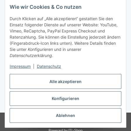
Wie wir Cookies & Co nutzen
Durch Klicken auf „Alle akzeptieren“ gestatten Sie den
Einsatz folgender Dienste auf unserer Website: YouTube,
Unsere Seiten
Vimeo, ReCaptcha, PayPal Express Checkout und
Ratenzahlung. Sie können die Einstellung jederzeit ändern
Social Media
(Fingerabdruck-Icon links unten). Weitere Details finden
Sie unter
Konfigurieren
und in unserer
Datenschutzerklärung
.
Vertrag widerrufen
Impressum
|
Datenschutz
Alle akzeptieren
Konfigurieren
* Alle Preise inkl. gesetzlicher USt., ** siehe Lieferbedingungen, zzgl.
Versand
Ablehnen
© 2026 www.stoffkabel.kaufen
Besucherzähler: 1308417
Onlineshop
für Endkunden und Wiederverkäufer
Powered by
JTL-Shop