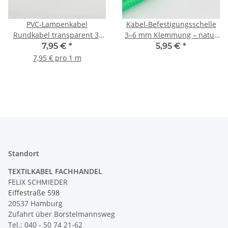
PVC-Lampenkabel
Kabel-Befestigungsschelle
Rundkabel transparent 3-
3–6 mm Klemmung – natur
adrig 3x0,75 mm² FEP/PVC
– 5 Stück
7,95 €
*
5,95 €
*
mit integriertem Stahlseil
7,95 € pro 1 m
als Zugentlastung -
Meterware
Standort
TEXTILKABEL FACHHANDEL
FELIX SCHMIEDER
Eiffestraße 598
20537 Hamburg
Zufahrt über Borstelmannsweg
Tel.: 040 - 50 74 21-62