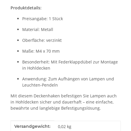
Produktdetails:
Preisangabe: 1 Stück
Material: Metall
Oberfläche: verzinkt
Maße: M4 x 70 mm
Besonderheit: Mit Federklappdübel zur Montage
in Hohldecken
Anwendung: Zum Aufhängen von Lampen und
Leuchten-Pendeln
Mit diesem Deckenhaken befestigen Sie Lampen auch
in Hohldecken sicher und dauerhaft – eine einfache,
bewährte und langlebige Befestigungslösung.
Produkteigenschaft
Wert
Versandgewicht:
0,02 kg