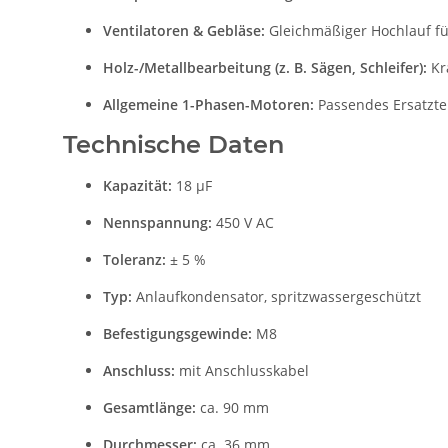
Ventilatoren & Gebläse:
Gleichmäßiger Hochlauf fü
Holz-/Metallbearbeitung (z. B. Sägen, Schleifer):
Kra
Allgemeine 1-Phasen-Motoren:
Passendes Ersatztei
Technische Daten
Kapazität:
18 µF
Nennspannung:
450 V AC
Toleranz:
± 5 %
Typ:
Anlaufkondensator, spritzwassergeschützt
Befestigungsgewinde:
M8
Anschluss:
mit Anschlusskabel
Gesamtlänge:
ca. 90 mm
Durchmesser:
ca. 36 mm