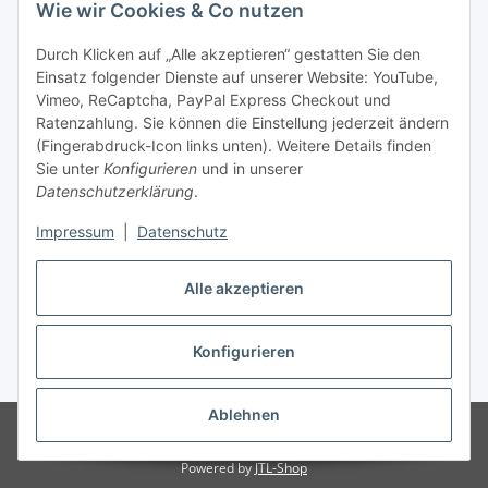
Wie wir Cookies & Co nutzen
Durch Klicken auf „Alle akzeptieren“ gestatten Sie den
Unsere Seiten
Einsatz folgender Dienste auf unserer Website: YouTube,
Vimeo, ReCaptcha, PayPal Express Checkout und
Ratenzahlung. Sie können die Einstellung jederzeit ändern
Social Media
(Fingerabdruck-Icon links unten). Weitere Details finden
Sie unter
Konfigurieren
und in unserer
Datenschutzerklärung
.
Vertrag widerrufen
Impressum
|
Datenschutz
Alle akzeptieren
* Alle Preise inkl. gesetzlicher USt., ** siehe Lieferbedingungen, zzgl.
Konfigurieren
Versand
Ablehnen
© 2026 www.stoffkabel.kaufen
Besucherzähler: 1308442
Onlineshop
für Endkunden und Wiederverkäufer
Powered by
JTL-Shop