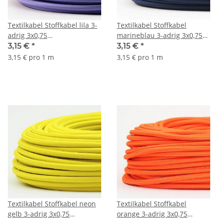
Textilkabel Stoffkabel lila 3-
Textilkabel Stoffkabel
adrig 3x0,75
marineblau 3-adrig 3x0,75
Gummischlauchleitung 3G
Gummischlauchleitung 3G
3,15 €
*
3,15 €
*
0,75 H03VV-F
0,75 H03VV-F
3,15 € pro 1 m
3,15 € pro 1 m
textilummantelt
textilummantelt
Textilkabel Stoffkabel neon
Textilkabel Stoffkabel
gelb 3-adrig 3x0,75
orange 3-adrig 3x0,75