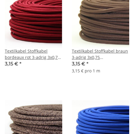
Textilkabel Stoffkabel
Textilkabel Stoffkabel braun
bordeaux rot 3-adrig 3x0,75
3-adrig 3x0,75
Gummischlauchleitung 3G
Gummischlauchleitung 3G
3,15 €
*
3,15 €
*
0,75 H03VV-F
0,75 H03VV-F
3,15 € pro 1 m
textilummantelt
textilummantelt