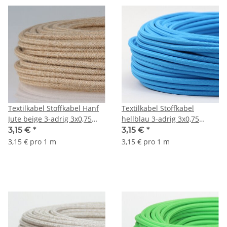
Textilkabel Stoffkabel Hanf
Textilkabel Stoffkabel
Jute beige 3-adrig 3x0,75
hellblau 3-adrig 3x0,75
Schlauchleitung 3G 0,75
Gummischlauchleitung 3G
3,15 €
*
3,15 €
*
H03VV-F
0,75 H03VV-F
3,15 € pro 1 m
3,15 € pro 1 m
textilummantelt