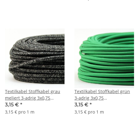
textilummantelt
textilummantelt
Textilkabel Stoffkabel grau
Textilkabel Stoffkabel grün
meliert 3-adrig 3x0,75
3-adrig 3x0,75
Gummischlauchleitung 3G
Gummischlauchleitung 3G
3,15 €
*
3,15 €
*
0,75 H03VV-F
0,75 H03VV-F
3,15 € pro 1 m
3,15 € pro 1 m
textilummantelt
textilummantelt