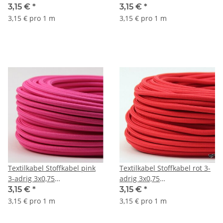
Schlauchleitung 3G 0,75
Gummischlauchleitung 3G
3,15 €
*
3,15 €
*
H03VV-F textilummantelt
0,75 H03VV-F
3,15 € pro 1 m
3,15 € pro 1 m
textilummantelt
Textilkabel Stoffkabel pink
Textilkabel Stoffkabel rot 3-
3-adrig 3x0,75
adrig 3x0,75
Gummischlauchleitung 3G
Gummischlauchleitung 3G
3,15 €
*
3,15 €
*
0,75 H03VV-F
0,75 H03VV-F
3,15 € pro 1 m
3,15 € pro 1 m
textilummantelt
textilummantelt