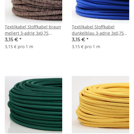
Textilkabel Stoffkabel braun
Textilkabel Stoffkabel
meliert 3-adrig 3x0,75
dunkelblau 3-adrig 3x0,75
Gummischlauchleitung 3G
Gummischlauchleitung 3G
3,15 €
*
3,15 €
*
0,75 H03VV-F
0,75 H03VV-F
3,15 € pro 1 m
3,15 € pro 1 m
textilummantelt
textilummantelt