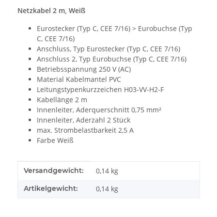
Netzkabel 2 m, Weiß
Eurostecker (Typ C, CEE 7/16) > Eurobuchse (Typ
C, CEE 7/16)
Anschluss, Typ Eurostecker (Typ C, CEE 7/16)
Anschluss 2, Typ Eurobuchse (Typ C, CEE 7/16)
Betriebsspannung 250 V (AC)
Material Kabelmantel PVC
Leitungstypenkurzzeichen H03-VV-H2-F
Kabellänge 2 m
Innenleiter, Aderquerschnitt 0,75 mm²
Innenleiter, Aderzahl 2 Stück
max. Strombelastbarkeit 2,5 A
Farbe Weiß
Produkteigenschaft
Wert
Versandgewicht:
0,14 kg
Artikelgewicht:
0,14
kg