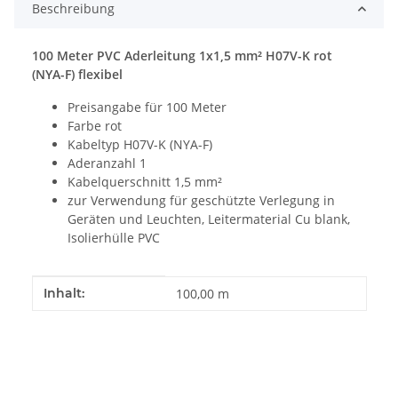
Beschreibung
100 Meter PVC Aderleitung 1x1,5 mm² H07V-K rot
(NYA-F) flexibel
Preisangabe für 100 Meter
Farbe rot
Kabeltyp H07V-K (NYA-F)
Aderanzahl 1
Kabelquerschnitt 1,5 mm²
zur Verwendung für geschützte Verlegung in
Geräten und Leuchten, Leitermaterial Cu blank,
Isolierhülle PVC
Produkteigenschaft
Wert
Inhalt:
100,00 m